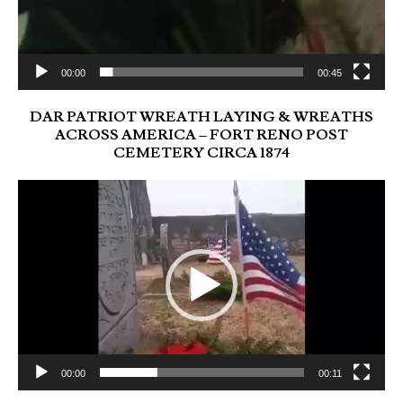
00:00
00:45
DAR PATRIOT WREATH LAYING & WREATHS
ACROSS AMERICA – FORT RENO POST
CEMETERY CIRCA 1874
Video
Player
00:00
00:11