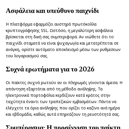
Ασφάλεια και υπεύθυνο παιχνίδι
Η πλατφόρμα εφαρμόζει αυστηρά πρωτόκολλα
κρυπτογράφησης SSL. Ωστόσο, η μεγαλύτερη ασφάλεια
βρίσκεται στη δική σας συμπεριφορά. Αν νιώθετε ότι το
παιχνίδι σταματά να είναι ψυχαγωγία και μετατρέπεται σε
ανάγκη, ορίστε αυτόματο αποκλεισμό μέσω των ρυθμίσεων
του λογαριασμού σας.
Συχνά ερωτήματα για το 2026
Οι παίκτες συχνά ρωτούν αν οι πληρωμές γίνονται άμεσα. Η
απάντηση εξαρτάται από τη μέθοδο ανάληψης. Τα
ηλεκτρονικά πορτοφόλια κερδίζουν κατά κράτος στην
ταχύτητα έναντι των τραπεζικών εμβασμάτων. Πάντα να
ελέγχετε τα όρια ανάληψης που ορίζει το καζίνο ανά ημέρα
και εβδομάδα, καθώς αυτά επηρεάζουν τη ρευστότητά σας.
Συμπέρασμα: Η προσέγγιση του παίκτη