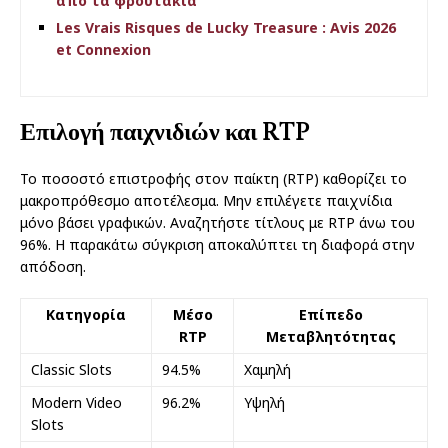
από τα φρουτάκια
Les Vrais Risques de Lucky Treasure : Avis 2026
et Connexion
Επιλογή παιχνιδιών και RTP
Το ποσοστό επιστροφής στον παίκτη (RTP) καθορίζει το
μακροπρόθεσμο αποτέλεσμα. Μην επιλέγετε παιχνίδια
μόνο βάσει γραφικών. Αναζητήστε τίτλους με RTP άνω του
96%. Η παρακάτω σύγκριση αποκαλύπτει τη διαφορά στην
απόδοση.
Κατηγορία
Μέσο
Επίπεδο
RTP
Μεταβλητότητας
Classic Slots
94.5%
Χαμηλή
Modern Video
96.2%
Υψηλή
Slots