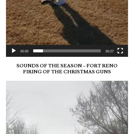
00:00
00:27
SOUNDS OF THE SEASON – FORT RENO
FIRING OF THE CHRISTMAS GUNS
Video
Player