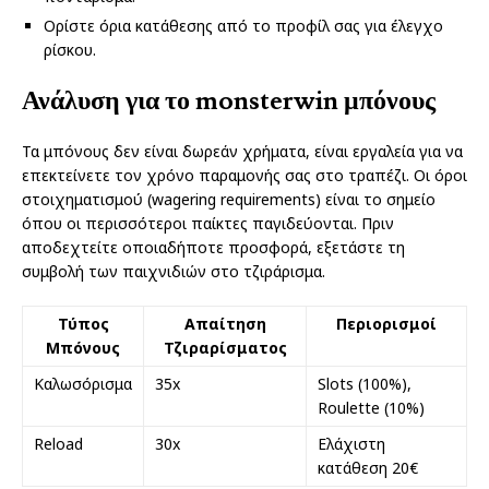
Ορίστε όρια κατάθεσης από το προφίλ σας για έλεγχο
ρίσκου.
Ανάλυση για το monsterwin μπόνους
Τα μπόνους δεν είναι δωρεάν χρήματα, είναι εργαλεία για να
επεκτείνετε τον χρόνο παραμονής σας στο τραπέζι. Οι όροι
στοιχηματισμού (wagering requirements) είναι το σημείο
όπου οι περισσότεροι παίκτες παγιδεύονται. Πριν
αποδεχτείτε οποιαδήποτε προσφορά, εξετάστε τη
συμβολή των παιχνιδιών στο τζιράρισμα.
Τύπος
Απαίτηση
Περιορισμοί
Μπόνους
Τζιραρίσματος
Καλωσόρισμα
35x
Slots (100%),
Roulette (10%)
Reload
30x
Ελάχιστη
κατάθεση 20€