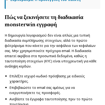
Πώς να ξεκινήσετε τη διαδικασία
monsterwin εγγραφή
Η δημιουργία λογαριασμού δεν είναι απλώς μια τυπική
διαδικασία συμπλήρωσης στοιχείων, αλλά το πρώτο
φιλτράρισμα που κάνετε για την ασφάλεια των κεφαλαίων
σας. Μην χρησιμοποιείτε πρόχειρα email. Η διαδικασία
απαιτεί ακρίβεια στα προσωπικά δεδομένα, καθώς η
ταυτοποίηση στοιχείων (KYC) είναι υποχρεωτική για κάθε
ανάληψη κερδών.
Επιλέξτε ισχυρό κωδικό πρόσβασης με ειδικούς
χαρακτήρες.
Επιβεβαιώστε το email σας αμέσως για να
ενεργοποιήσετε τις προσφορές.
Ανεβάστε τα έγγραφα ταυτοποίησης πριν το πρώτο
ποντάρισμα.